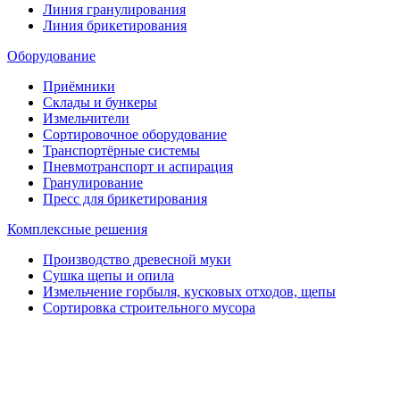
Линия гранулирования
Линия брикетирования
Оборудование
Приёмники
Склады и бункеры
Измельчители
Сортировочное оборудование
Транспортёрные системы
Пневмотранспорт и аспирация
Гранулирование
Пресс для брикетирования
Комплексные решения
Производство древесной муки
Сушка щепы и опила
Измельчение горбыля, кусковых отходов, щепы
Сортировка строительного мусора