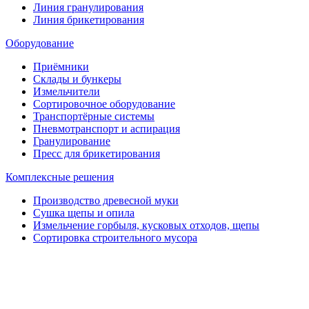
Линия гранулирования
Линия брикетирования
Оборудование
Приёмники
Склады и бункеры
Измельчители
Сортировочное оборудование
Транспортёрные системы
Пневмотранспорт и аспирация
Гранулирование
Пресс для брикетирования
Комплексные решения
Производство древесной муки
Сушка щепы и опила
Измельчение горбыля, кусковых отходов, щепы
Сортировка строительного мусора