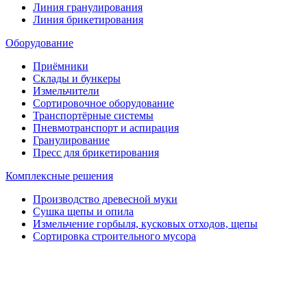
Линия гранулирования
Линия брикетирования
Оборудование
Приёмники
Склады и бункеры
Измельчители
Сортировочное оборудование
Транспортёрные системы
Пневмотранспорт и аспирация
Гранулирование
Пресс для брикетирования
Комплексные решения
Производство древесной муки
Сушка щепы и опила
Измельчение горбыля, кусковых отходов, щепы
Сортировка строительного мусора