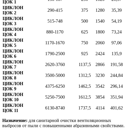
ЦОК 1
ЦИКЛОН
290-415
375
1280
35,39
ЦОК 2
ЦИКЛОН
515-748
500
1540
54,19
ЦОК 3
ЦИКЛОН
880-1170
625
1800
73,24
ЦОК 4
ЦИКЛОН
1170-1670
750
2060
97,06
ЦОК 5
ЦИКЛОН
1790-2500
925
2424
135,9
ЦОК 6
ЦИКЛОН
2620-3760
1137,5
2866
191,58
ЦОК 7
ЦИКЛОН
3500-5000
1312,5
3230
244,84
ЦОК 8
ЦИКЛОН
4375-6250
1462,5
3542
296,14
ЦОК 9
ЦИКЛОН
5250-7500
1612,5
3854
351,94
ЦОК 10
ЦИКЛОН
6130-8740
1737,5
4114
401,62
ЦОК 11
Назначение:
для санитарной очистки вентиляционных
выбросов от пыли с повышенными абразивными свойствами.