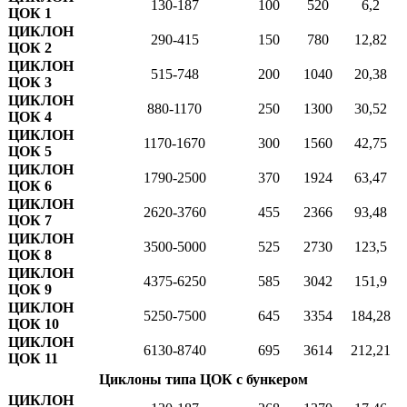
130-187
100
520
6,2
ЦОК 1
ЦИКЛОН
290-415
150
780
12,82
ЦОК 2
ЦИКЛОН
515-748
200
1040
20,38
ЦОК 3
ЦИКЛОН
880-1170
250
1300
30,52
ЦОК 4
ЦИКЛОН
1170-1670
300
1560
42,75
ЦОК 5
ЦИКЛОН
1790-2500
370
1924
63,47
ЦОК 6
ЦИКЛОН
2620-3760
455
2366
93,48
ЦОК 7
ЦИКЛОН
3500-5000
525
2730
123,5
ЦОК 8
ЦИКЛОН
4375-6250
585
3042
151,9
ЦОК 9
ЦИКЛОН
5250-7500
645
3354
184,28
ЦОК 10
ЦИКЛОН
6130-8740
695
3614
212,21
ЦОК 11
Циклоны типа ЦОК с бункером
ЦИКЛОН