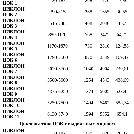
130-187
268
1270
17,46
ЦОК 1
ЦИКЛОН
290-415
368
1655
30,55
ЦОК 2
ЦИКЛОН
515-748
468
2040
45,7
ЦОК 3
ЦИКЛОН
880-1170
568
2425
64,75
ЦОК 4
ЦИКЛОН
1170-1670
730
2810
124,58
ЦОК 5
ЦИКЛОН
1790-2500
870
3349
169,42
ЦОК 6
ЦИКЛОН
2620-3760
1040
4004
230,61
ЦОК 7
ЦИКЛОН
3500-5000
1254
4543
438,69
ЦОК 8
ЦИКЛОН
4375-6250
1374
5005
528,45
ЦОК 9
ЦИКЛОН
5250-7500
1494
5467
588,74
ЦОК 10
ЦИКЛОН
6130-8740
1594
5852
654,1
ЦОК 11
Циклоны типа ЦОК с выдвижным ящиком
ЦИКЛОН
130-187
250
1020
20,37